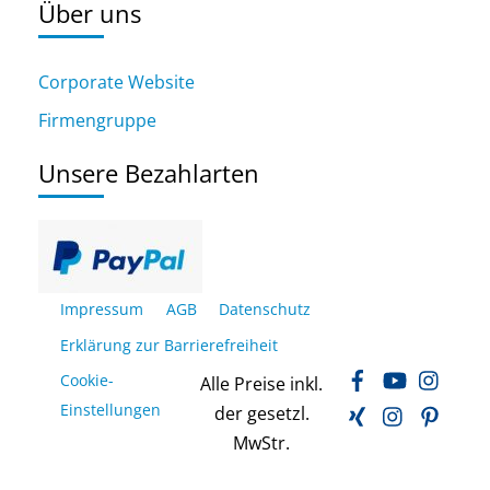
Über uns
Corporate Website
Firmengruppe
Unsere Bezahlarten
Impressum
AGB
Datenschutz
Erklärung zur Barrierefreiheit
Facebook
YouTube
Inst
Cookie-
Alle Preise inkl.
Xing
LinkedIn
Pinte
Einstellungen
der gesetzl.
MwStr.