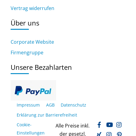
Vertrag widerrufen
Über uns
Corporate Website
Firmengruppe
Unsere Bezahlarten
Impressum
AGB
Datenschutz
Erklärung zur Barrierefreiheit
Facebook
YouTube
Inst
Cookie-
Alle Preise inkl.
Xing
LinkedIn
Pinte
Einstellungen
der gesetzl.