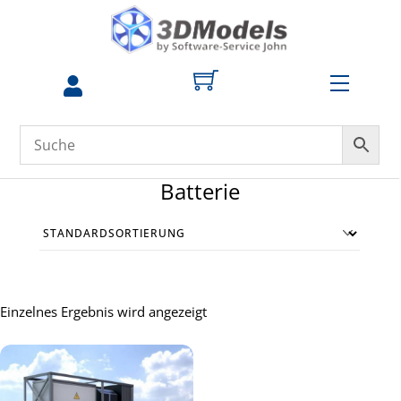
Skip
to
content
Menu
zum
Profil
Batterie
Einzelnes Ergebnis wird angezeigt