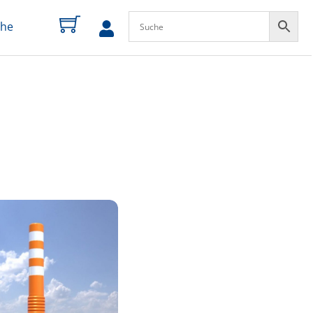
che
zum
Profil