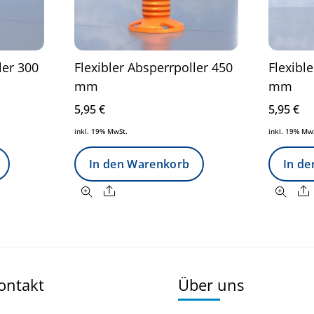
ler 300
Flexibler Absperrpoller 450
Flexibl
mm
mm
5,95
€
5,95
€
inkl. 19% MwSt.
inkl. 19% Mw
In den Warenkorb
In d
Share
Kontakt
Über uns