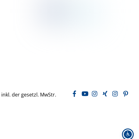
Facebook
YouTube
Instagram
Xing
LinkedIn
Pin
 inkl. der gesetzl. MwStr.