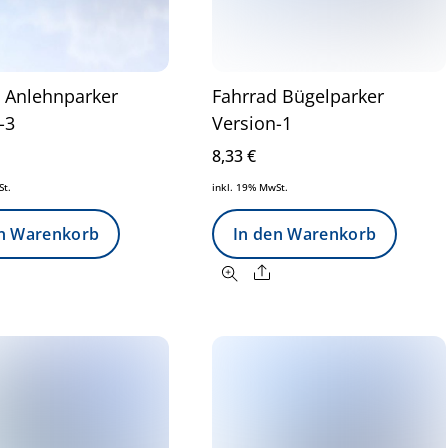
 Anlehnparker
Fahrrad Bügelparker
-3
Version-1
8,33
€
St.
inkl. 19% MwSt.
en Warenkorb
In den Warenkorb
Share
Share