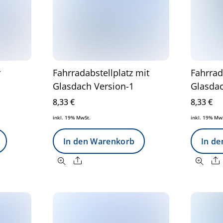
r
Fahrradabstellplatz mit
Fahrrad
Glasdach Version-1
Glasdac
8,33
€
8,33
€
inkl. 19% MwSt.
inkl. 19% Mw
In den Warenkorb
In d
Share