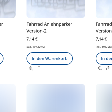
er
Fahrrad Anlehnparker
Fahrrad
Version-2
Version
7,14
€
7,14
€
inkl. 19% MwSt.
inkl. 19% Mw
In den Warenkorb
In d
Share