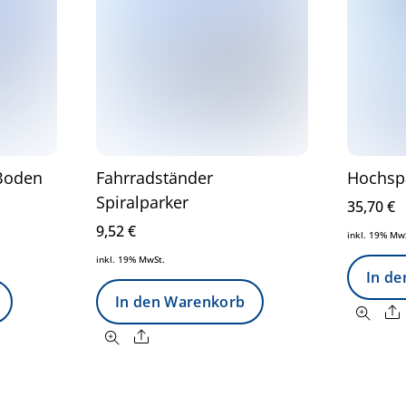
 Boden
Fahrradständer
Hochsp
Spiralparker
35,70
€
9,52
€
inkl. 19% Mw
inkl. 19% MwSt.
In d
In den Warenkorb
Share