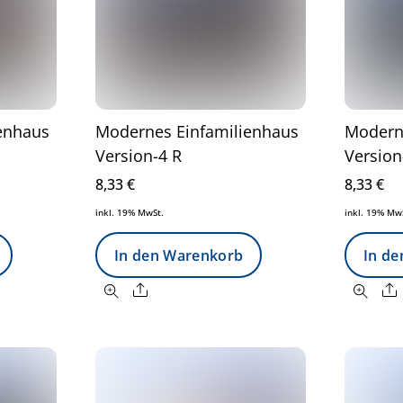
enhaus
Modernes Einfamilienhaus
Modern
Version-4 R
Version
8,33
€
8,33
€
inkl. 19% MwSt.
inkl. 19% Mw
In den Warenkorb
In d
Share