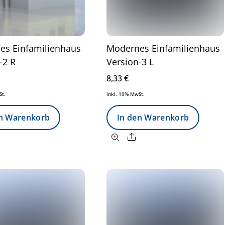
es Einfamilienhaus
Modernes Einfamilienhaus
-2 R
Version-3 L
8,33
€
St.
inkl. 19% MwSt.
en Warenkorb
In den Warenkorb
Share
Share