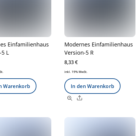
es Einfamilienhaus
Modernes Einfamilienhaus
-5 L
Version-5 R
8,33
€
St.
inkl. 19% MwSt.
en Warenkorb
In den Warenkorb
Share
Share