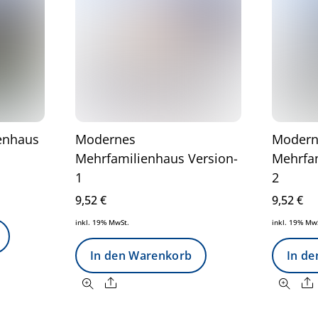
enhaus
Modernes
Modern
Mehrfamilienhaus Version-
Mehrfam
1
2
9,52
€
9,52
€
inkl. 19% MwSt.
inkl. 19% Mw
In den Warenkorb
In d
Share