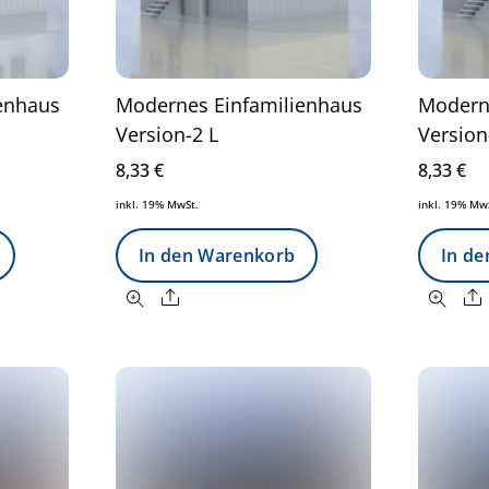
enhaus
Modernes Einfamilienhaus
Modern
Version-2 L
Version
8,33
€
8,33
€
inkl. 19% MwSt.
inkl. 19% Mw
In den Warenkorb
In d
Share