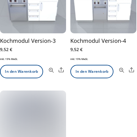
Kochmodul Version-3
Kochmodul Version-4
9,52
€
9,52
€
inkl. 19% MwSt.
inkl. 19% MwSt.
Share
S
In den Warenkorb
In den Warenkorb