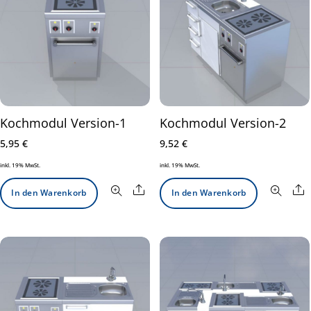
Kochmodul Version-1
Kochmodul Version-2
5,95
€
9,52
€
inkl. 19% MwSt.
inkl. 19% MwSt.
Share
S
In den Warenkorb
In den Warenkorb