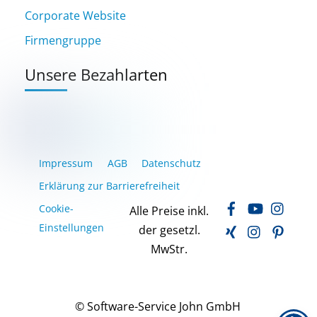
Corporate Website
Firmengruppe
Unsere Bezahlarten
Impressum
AGB
Datenschutz
Erklärung zur Barrierefreiheit
Facebook
YouTube
Inst
Cookie-
Alle Preise inkl.
Xing
LinkedIn
Pinte
Einstellungen
der gesetzl.
MwStr.
© Software-Service John GmbH