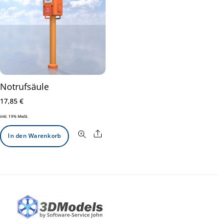
Notrufsäule
17,85
€
inkl. 19% MwSt.
Share
In den Warenkorb