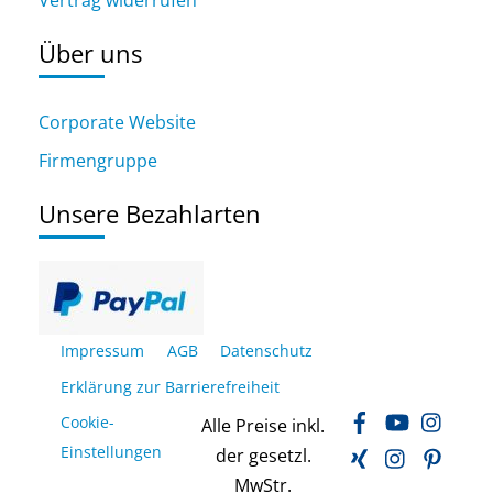
Über uns
Corporate Website
Firmengruppe
Unsere Bezahlarten
Impressum
AGB
Datenschutz
Erklärung zur Barrierefreiheit
Facebook
YouTube
Inst
Cookie-
Alle Preise inkl.
Xing
LinkedIn
Pinte
Einstellungen
der gesetzl.
MwStr.