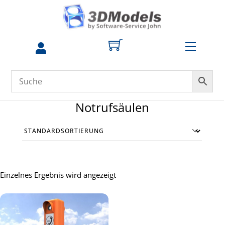
Skip
to
content
Menu
zum
Profil
Notrufsäulen
Einzelnes Ergebnis wird angezeigt