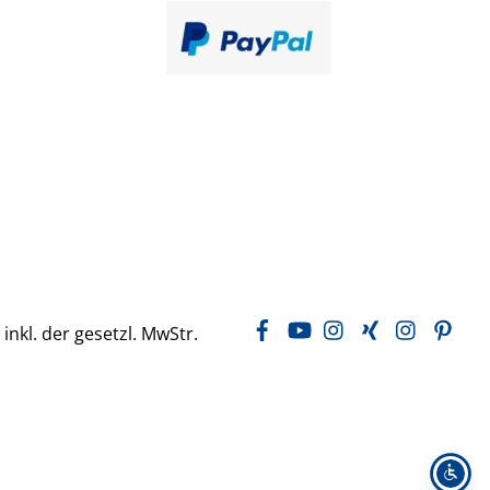
Facebook
YouTube
Instagram
Xing
LinkedIn
Pin
 inkl. der gesetzl. MwStr.