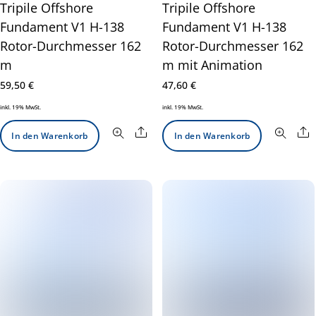
Tripile Offshore
Tripile Offshore
Fundament V1 H-138
Fundament V1 H-138
Rotor-Durchmesser 162
Rotor-Durchmesser 162
m
m mit Animation
59,50
€
47,60
€
inkl. 19% MwSt.
inkl. 19% MwSt.
Share
S
In den Warenkorb
In den Warenkorb