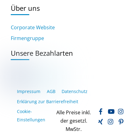
Über uns
Corporate Website
Firmengruppe
Unsere Bezahlarten
Impressum
AGB
Datenschutz
Erklärung zur Barrierefreiheit
Facebook
YouTube
Inst
Cookie-
Alle Preise inkl.
Xing
LinkedIn
Pinte
Einstellungen
der gesetzl.
MwStr.