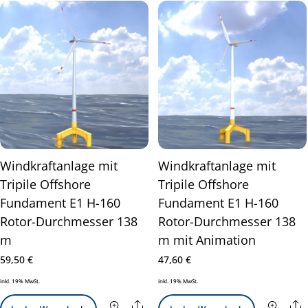
Windkraftanlage mit
Windkraftanlage mit
Tripile Offshore
Tripile Offshore
Fundament E1 H-160
Fundament E1 H-160
Rotor-Durchmesser 138
Rotor-Durchmesser 138
m
m mit Animation
59,50
€
47,60
€
inkl. 19% MwSt.
inkl. 19% MwSt.
Share
S