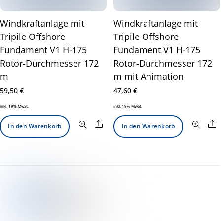
Windkraftanlage mit
Windkraftanlage mit
Tripile Offshore
Tripile Offshore
Fundament V1 H-175
Fundament V1 H-175
Rotor-Durchmesser 172
Rotor-Durchmesser 172
m
m mit Animation
59,50
€
47,60
€
inkl. 19% MwSt.
inkl. 19% MwSt.
Share
S
In den Warenkorb
In den Warenkorb