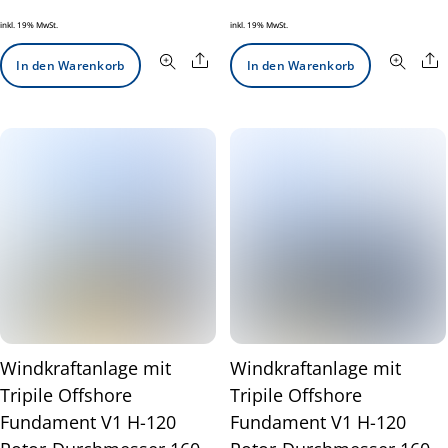
inkl. 19% MwSt.
inkl. 19% MwSt.
Share
S
In den Warenkorb
In den Warenkorb
Windkraftanlage mit
Windkraftanlage mit
Tripile Offshore
Tripile Offshore
Fundament V1 H-120
Fundament V1 H-120