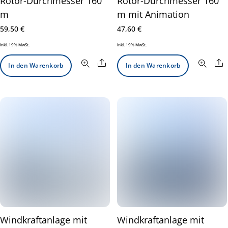
Rotor-Durchmesser 160
Rotor-Durchmesser 160
m
m mit Animation
59,50
€
47,60
€
inkl. 19% MwSt.
inkl. 19% MwSt.
Share
S
In den Warenkorb
In den Warenkorb
Windkraftanlage mit
Windkraftanlage mit