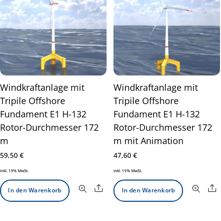
Windkraftanlage mit
Windkraftanlage mit
Tripile Offshore
Tripile Offshore
Fundament E1 H-132
Fundament E1 H-132
Rotor-Durchmesser 172
Rotor-Durchmesser 172
m
m mit Animation
59,50
€
47,60
€
inkl. 19% MwSt.
inkl. 19% MwSt.
Share
S
In den Warenkorb
In den Warenkorb