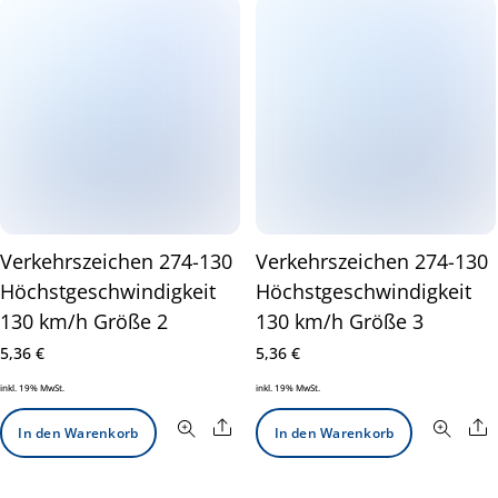
Verkehrszeichen 274-130
Verkehrszeichen 274-130
Höchstgeschwindigkeit
Höchstgeschwindigkeit
130 km/h Größe 2
130 km/h Größe 3
5,36
€
5,36
€
inkl. 19% MwSt.
inkl. 19% MwSt.
Share
S
In den Warenkorb
In den Warenkorb