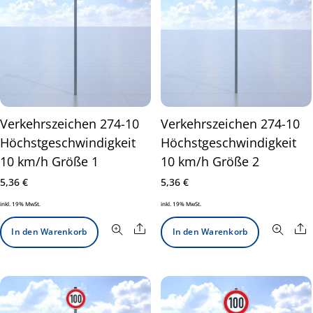
Verkehrszeichen 274-10
Verkehrszeichen 274-10
Höchstgeschwindigkeit
Höchstgeschwindigkeit
10 km/h Größe 1
10 km/h Größe 2
5,36
€
5,36
€
inkl. 19% MwSt.
inkl. 19% MwSt.
Share
S
In den Warenkorb
In den Warenkorb