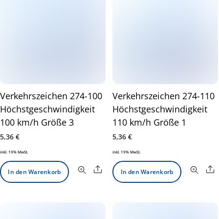
Verkehrszeichen 274-100
Verkehrszeichen 274-110
Höchstgeschwindigkeit
Höchstgeschwindigkeit
100 km/h Größe 3
110 km/h Größe 1
5,36
€
5,36
€
inkl. 19% MwSt.
inkl. 19% MwSt.
Share
S
In den Warenkorb
In den Warenkorb