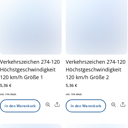
Verkehrszeichen 274-120
Verkehrszeichen 274-120
Höchstgeschwindigkeit
Höchstgeschwindigkeit
120 km/h Größe 1
120 km/h Größe 2
5,36
€
5,36
€
inkl. 19% MwSt.
inkl. 19% MwSt.
Share
S
In den Warenkorb
In den Warenkorb