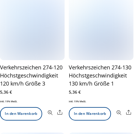
Verkehrszeichen 274-120
Verkehrszeichen 274-130
Höchstgeschwindigkeit
Höchstgeschwindigkeit
120 km/h Größe 3
130 km/h Größe 1
5,36
€
5,36
€
inkl. 19% MwSt.
inkl. 19% MwSt.
Share
S
In den Warenkorb
In den Warenkorb