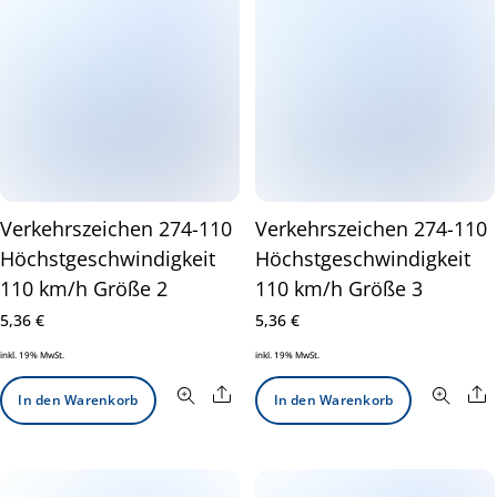
Verkehrszeichen 274-110
Verkehrszeichen 274-110
Höchstgeschwindigkeit
Höchstgeschwindigkeit
110 km/h Größe 2
110 km/h Größe 3
5,36
€
5,36
€
inkl. 19% MwSt.
inkl. 19% MwSt.
Share
S
In den Warenkorb
In den Warenkorb