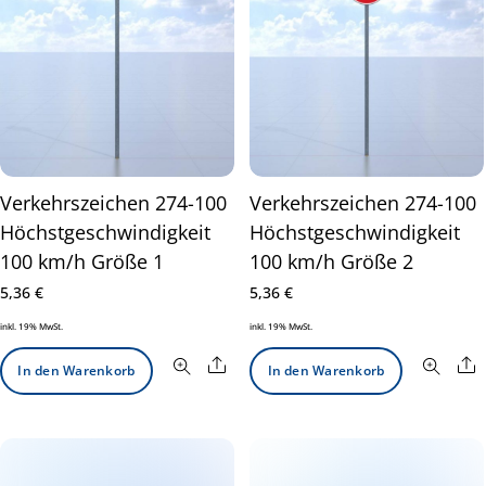
Verkehrszeichen 274-100
Verkehrszeichen 274-100
Höchstgeschwindigkeit
Höchstgeschwindigkeit
100 km/h Größe 1
100 km/h Größe 2
5,36
€
5,36
€
inkl. 19% MwSt.
inkl. 19% MwSt.
Share
S
In den Warenkorb
In den Warenkorb