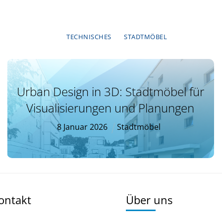
TECHNISCHES
STADTMÖBEL
Urban Design in 3D: Stadtmöbel für
Visualisierungen und Planungen
8
Januar
2026
Stadtmöbel
Kontakt
Über uns