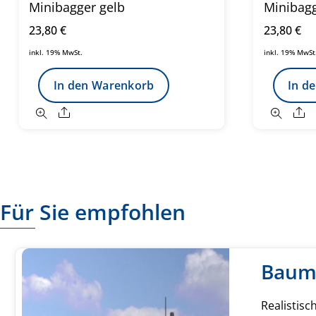
Minibagger gelb
Minibagg
23,80
€
23,80
€
inkl. 19% MwSt.
inkl. 19% MwSt
In den Warenkorb
In d
Share
S
Für Sie empfohlen
Baum
Realistis