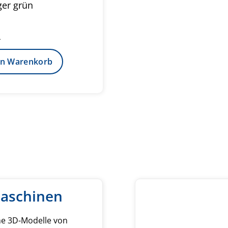
er grün
.
en Warenkorb
hare
aschinen
che 3D-Modelle von