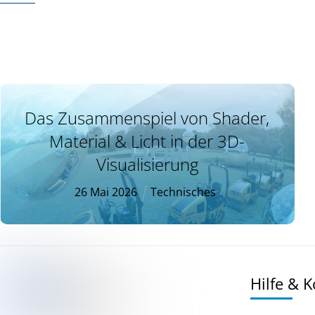
Das Zusammenspiel von Shader,
Material & Licht in der 3D-
Visualisierung
26
Mai
2026
Technisches
Hilfe & 