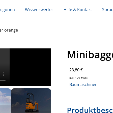
tegorien
Wissenswertes
Hilfe & Kontakt
Spra
er orange
Minibagg
23,80
€
inkl. 19% MwSt.
Baumaschinen
Produktbesc