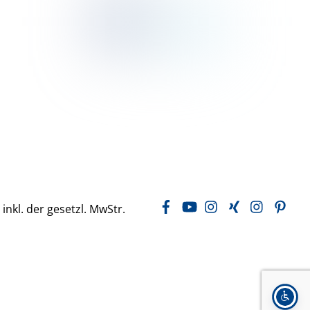
Facebook
YouTube
Instagram
Xing
LinkedIn
Pin
 inkl. der gesetzl. MwStr.