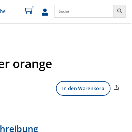
che
zum
Profil
er orange
Share
In den Warenkorb
hreibung