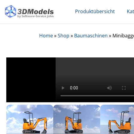
Skip
Produktübersicht
Ka
to
content
Home
»
Shop
»
Baumaschinen
»
Minibagg