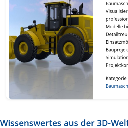
Baumasch
Visualisi
profession
Modelle b
Detailtreu
Einsatzmög
Bauprojek
Simulatio
Projektko
Kategorie
Baumasch
Wissenswertes aus der 3D-Wel