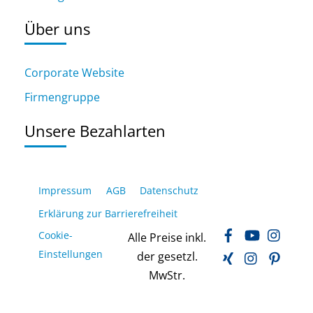
Über uns
Corporate Website
Firmengruppe
Unsere Bezahlarten
Impressum
AGB
Datenschutz
Erklärung zur Barrierefreiheit
Facebook
YouTube
Inst
Cookie-
Alle Preise inkl.
Xing
LinkedIn
Pinte
Einstellungen
der gesetzl.
MwStr.