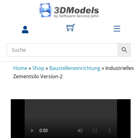
Skip
to
content
Menu
zum
Profil
Home
»
Shop
»
Baustelleneinrichtung
»
Industrielles
Zementsilo Version-2