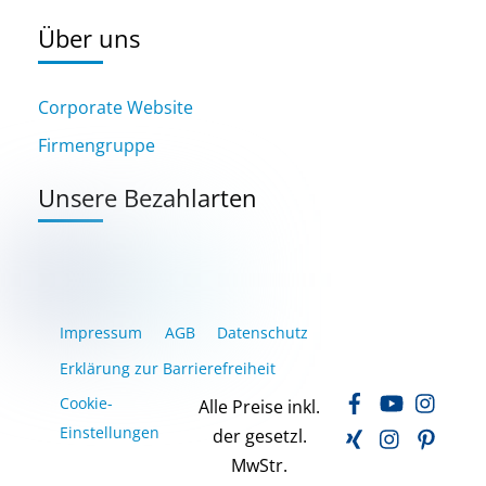
Über uns
Corporate Website
Firmengruppe
Unsere Bezahlarten
Impressum
AGB
Datenschutz
Erklärung zur Barrierefreiheit
Facebook
YouTube
Inst
Cookie-
Alle Preise inkl.
Xing
LinkedIn
Pinte
Einstellungen
der gesetzl.
MwStr.