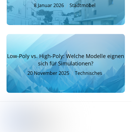
8
Januar
2026
Stadtmöbel
Low-Poly vs. High-Poly: Welche Modelle eignen
sich für Simulationen?
20
November
2025
Technisches