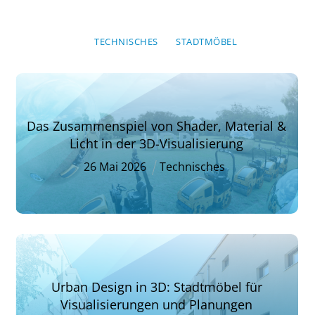
TECHNISCHES
STADTMÖBEL
Das Zusammenspiel von Shader, Material &
Licht in der 3D-Visualisierung
26
Mai
2026
Technisches
Urban Design in 3D: Stadtmöbel für
Visualisierungen und Planungen