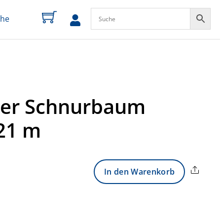
che
zum
Profil
her Schnurbaum
21 m
Share
In den Warenkorb