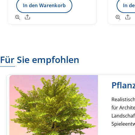
In den Warenkorb
In d
Share
S
Für Sie empfohlen
Pflan
Realistis
für Archit
Landschaf
Spieleentw