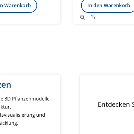
en Warenkorb
In den Warenkorb
hare
Share
zen
che 3D Pflanzenmodelle
Entdecken S
ektur,
tsvisualisierung und
icklung.