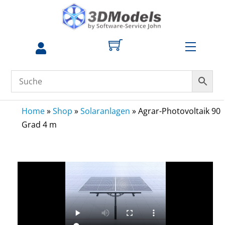
Skip
to
content
Menu
zum
Profil
Home
»
Shop
»
Solaranlagen
»
Agrar-Photovoltaik 90
Grad 4 m