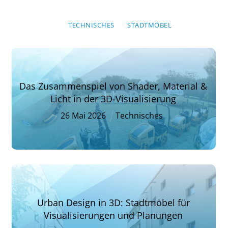
TECHNISCHES
STADTMÖBEL
Das Zusammenspiel von Shader, Material &
Licht in der 3D-Visualisierung
26
Mai
2026
Technisches
Urban Design in 3D: Stadtmöbel für
Visualisierungen und Planungen