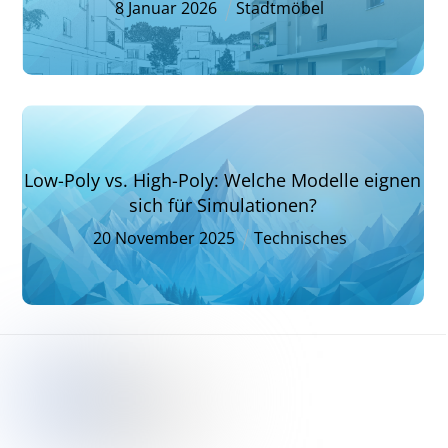
8
Januar
2026
Stadtmöbel
Low-Poly vs. High-Poly: Welche Modelle eignen
sich für Simulationen?
20
November
2025
Technisches