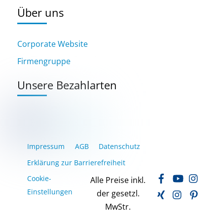
Über uns
Corporate Website
Firmengruppe
Unsere Bezahlarten
Impressum
AGB
Datenschutz
Erklärung zur Barrierefreiheit
Facebook
YouTube
Inst
Cookie-
Alle Preise inkl.
Xing
LinkedIn
Pinte
Einstellungen
der gesetzl.
MwStr.