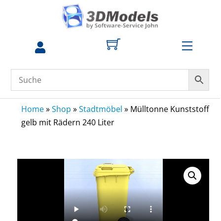
Skip
to
content
Menu
zum
Profil
Home
»
Shop
»
Stadtmöbel
»
Mülltonne Kunststoff
gelb mit Rädern 240 Liter