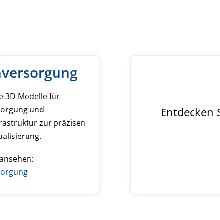
mversorgung
e 3D Modelle für
sorgung und
Entdecken S
rastruktur zur präzisen
ualisierung.
 ansehen:
sorgung