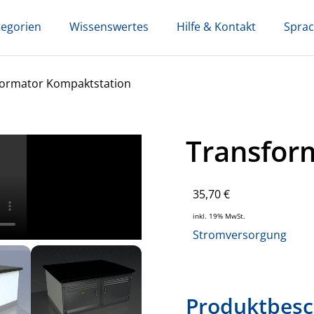
tegorien
Wissenswertes
Hilfe & Kontakt
Spra
formator Kompaktstation
Transfor
35,70
€
inkl. 19% MwSt.
Stromversorgung
Produktbesc