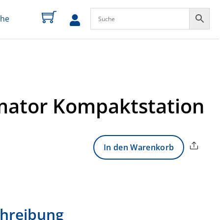
che
zum
Profil
mator Kompaktstation
Share
In den Warenkorb
hreibung