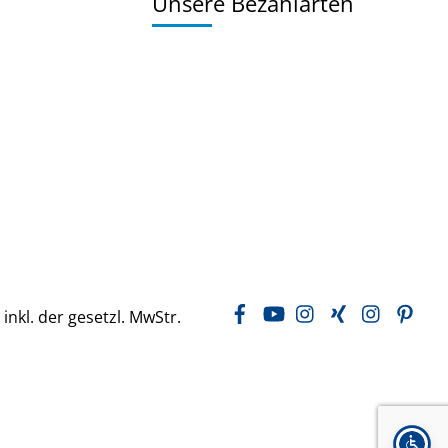
Unsere Bezahlarten
Facebook
YouTube
Instagram
Xing
LinkedIn
Pin
 inkl. der gesetzl. MwStr.