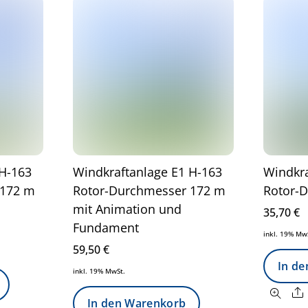
 H-163
Windkraftanlage E1 H-163
Windkra
 172 m
Rotor-Durchmesser 172 m
Rotor-
mit Animation und
35,70
€
Fundament
inkl. 19% Mw
59,50
€
In d
inkl. 19% MwSt.
In den Warenkorb