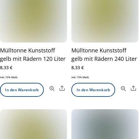
Mülltonne Kunststoff
Mülltonne Kunststoff
gelb mit Rädern 120 Liter
gelb mit Rädern 240 Liter
8,33
€
8,33
€
inkl. 19% MwSt.
inkl. 19% MwSt.
Share
S
In den Warenkorb
In den Warenkorb