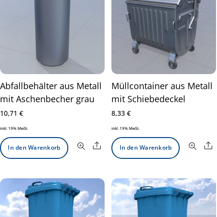
Abfallbehälter aus Metall
Müllcontainer aus Metall
mit Aschenbecher grau
mit Schiebedeckel
10,71
€
8,33
€
inkl. 19% MwSt.
inkl. 19% MwSt.
Share
S
In den Warenkorb
In den Warenkorb