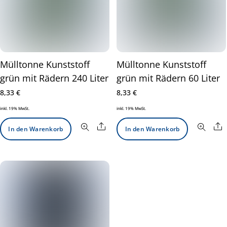
Mülltonne Kunststoff
Mülltonne Kunststoff
grün mit Rädern 240 Liter
grün mit Rädern 60 Liter
8,33
€
8,33
€
inkl. 19% MwSt.
inkl. 19% MwSt.
Share
S
In den Warenkorb
In den Warenkorb