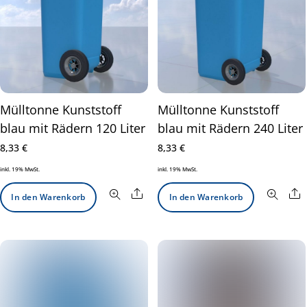
Mülltonne Kunststoff
Mülltonne Kunststoff
blau mit Rädern 120 Liter
blau mit Rädern 240 Liter
8,33
€
8,33
€
inkl. 19% MwSt.
inkl. 19% MwSt.
Share
S
In den Warenkorb
In den Warenkorb