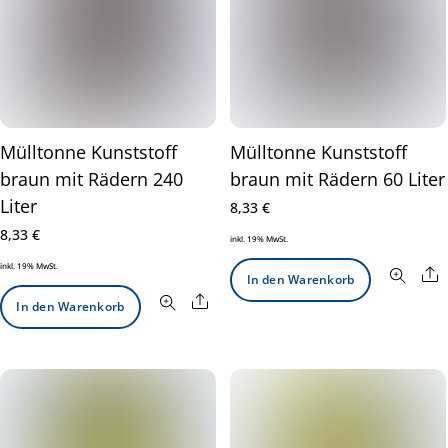
Mülltonne Kunststoff
Mülltonne Kunststoff
braun mit Rädern 240
braun mit Rädern 60 Liter
Liter
8,33
€
8,33
€
inkl. 19% MwSt.
inkl. 19% MwSt.
S
In den Warenkorb
Share
In den Warenkorb