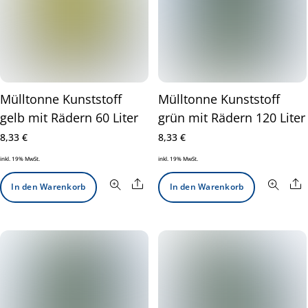
Mülltonne Kunststoff
Mülltonne Kunststoff
gelb mit Rädern 60 Liter
grün mit Rädern 120 Liter
8,33
€
8,33
€
inkl. 19% MwSt.
inkl. 19% MwSt.
Share
S
In den Warenkorb
In den Warenkorb