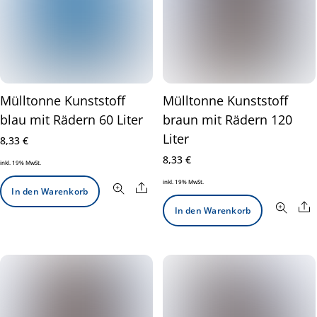
Mülltonne Kunststoff
Mülltonne Kunststoff
blau mit Rädern 60 Liter
braun mit Rädern 120
Liter
8,33
€
8,33
€
inkl. 19% MwSt.
inkl. 19% MwSt.
Share
In den Warenkorb
S
In den Warenkorb