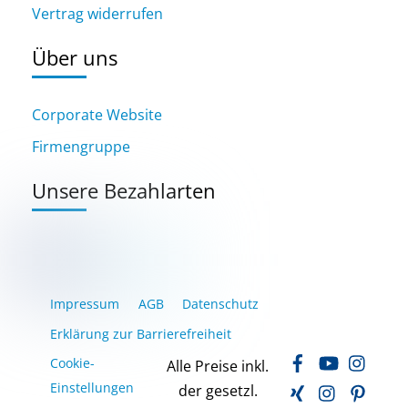
Vertrag widerrufen
Über uns
Corporate Website
Firmengruppe
Unsere Bezahlarten
Impressum
AGB
Datenschutz
Erklärung zur Barrierefreiheit
Facebook
YouTube
Inst
Cookie-
Alle Preise inkl.
Xing
LinkedIn
Pinte
Einstellungen
der gesetzl.